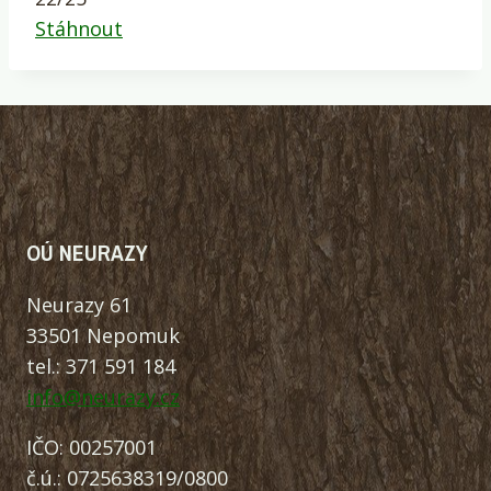
Stáhnout
OÚ NEURAZY
Neurazy 61
33501 Nepomuk
tel.: 371 591 184
info@neurazy.cz
IČO: 00257001
č.ú.: 0725638319/0800