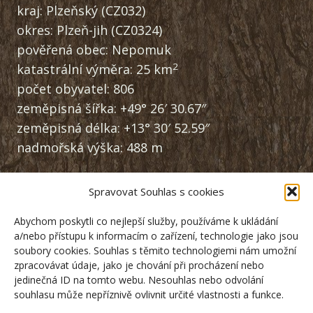
kraj: Plzeňský (CZ032)
okres: Plzeň-jih (CZ0324)
pověřená obec: Nepomuk
2
katastrální výměra: 25 km
počet obyvatel: 806
zeměpisná šířka: +49° 26′ 30.67″
zeměpisná délka: +13° 30′ 52.59″
nadmořská výška: 488 m
Spravovat Souhlas s cookies
NAVIGACE:
Abychom poskytli co nejlepší služby, používáme k ukládání
RSS
a/nebo přístupu k informacím o zařízení, technologie jako jsou
Dokumenty
soubory cookies. Souhlas s těmito technologiemi nám umožní
zpracovávat údaje, jako je chování při procházení nebo
Zásady zpracování osobních údajů
jedinečná ID na tomto webu. Nesouhlas nebo odvolání
Kontakty
souhlasu může nepříznivě ovlivnit určité vlastnosti a funkce.