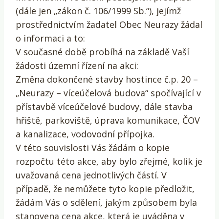
(dále jen „zákon č. 106/1999 Sb.“), jejímž
prostřednictvím žadatel Obec Neurazy žádal
o informaci a to:
V současné době probíhá na základě Vaší
žádosti územní řízení na akci:
Změna dokončené stavby hostince č.p. 20 –
„Neurazy – víceúčelová budova“ spočívající v
přístavbě víceúčelové budovy, dále stavba
hřiště, parkoviště, úprava komunikace, ČOV
a kanalizace, vodovodní přípojka.
V této souvislosti Vás žádám o kopie
rozpočtu této akce, aby bylo zřejmé, kolik je
uvažovaná cena jednotlivých částí. V
případě, že nemůžete tyto kopie předložit,
žádám Vás o sdělení, jakým způsobem byla
stanovena cena akce, která je uváděna v