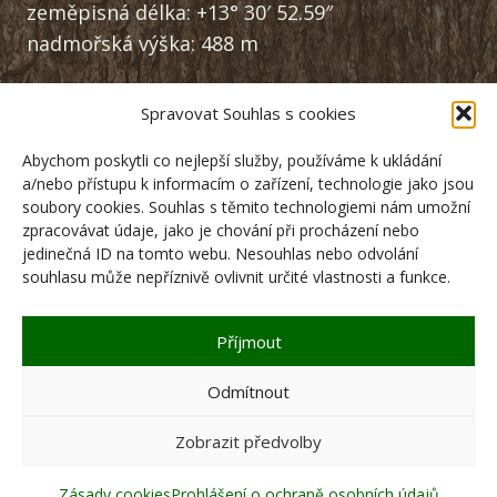
zeměpisná délka: +13° 30′ 52.59″
nadmořská výška: 488 m
Spravovat Souhlas s cookies
NAVIGACE:
Abychom poskytli co nejlepší služby, používáme k ukládání
RSS
a/nebo přístupu k informacím o zařízení, technologie jako jsou
Dokumenty
soubory cookies. Souhlas s těmito technologiemi nám umožní
zpracovávat údaje, jako je chování při procházení nebo
Zásady zpracování osobních údajů
jedinečná ID na tomto webu. Nesouhlas nebo odvolání
Kontakty
souhlasu může nepříznivě ovlivnit určité vlastnosti a funkce.
Zásady cookies (EU)
Příjmout
Odmítnout
Zobrazit předvolby
© 2026 Neurazy |
HD REKLAMA
Zásady cookies
Prohlášení o ochraně osobních údajů