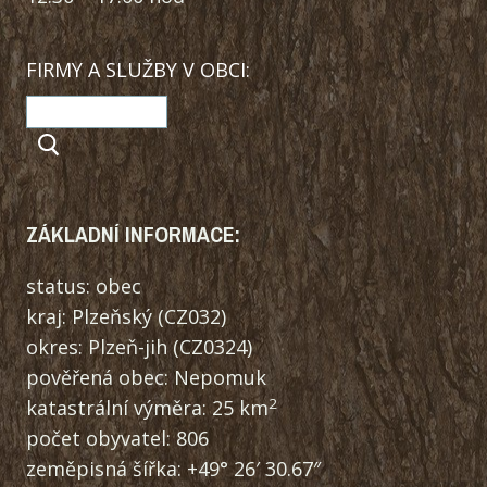
FIRMY A SLUŽBY V OBCI:
ZÁKLADNÍ INFORMACE:
status: obec
kraj: Plzeňský (CZ032)
okres: Plzeň-jih (CZ0324)
pověřená obec: Nepomuk
2
katastrální výměra: 25 km
počet obyvatel: 806
zeměpisná šířka: +49° 26′ 30.67″