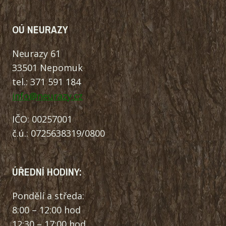
OÚ NEURAZY
Neurazy 61
33501 Nepomuk
tel.: 371 591 184
info@neurazy.cz
IČO: 00257001
č.ú.: 0725638319/0800
ÚŘEDNÍ HODINY:
Pondělí a středa:
8:00 – 12:00 hod
12:30 – 17:00 hod