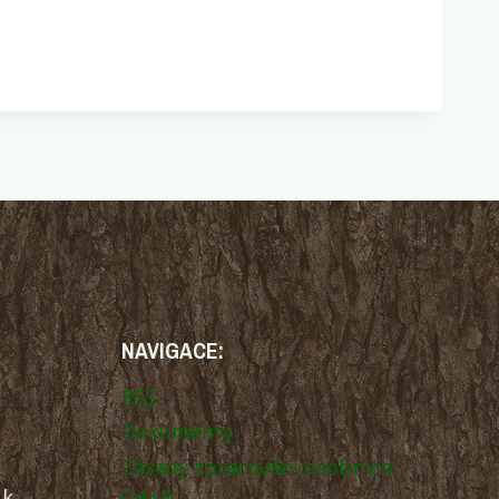
NAVIGACE:
RSS
Dokumenty
Zásady zpracování osobních
uk
údajů