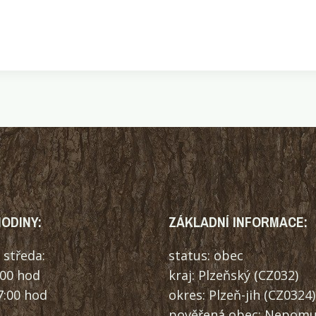
ODINY:
ZÁKLADNÍ INFORMACE:
 středa:
status: obec
:00 hod
kraj: Plzeňský (CZ032)
7:00 hod
okres: Plzeň-jih (CZ0324)
pověřená obec: Nepom