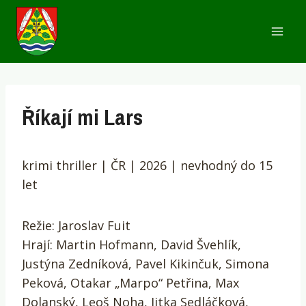
Přeskočit
na
obsah
Říkají mi Lars
krimi thriller | ČR | 2026 | nevhodný do 15
let
Režie: Jaroslav Fuit
Hrají: Martin Hofmann, David Švehlík,
Justýna Zedníková, Pavel Kikinčuk, Simona
Peková, Otakar „Marpo“ Petřina, Max
Dolanský, Leoš Noha, Jitka Sedláčková,