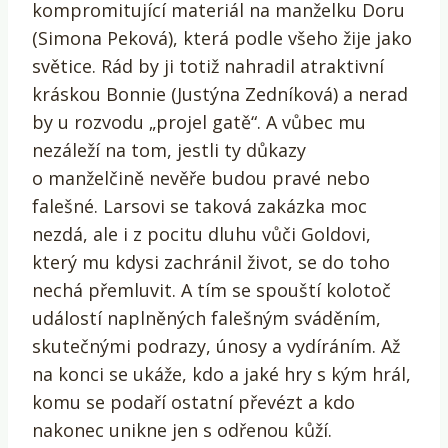
kompromitující materiál na manželku Doru
(Simona Peková), která podle všeho žije jako
světice. Rád by ji totiž nahradil atraktivní
kráskou Bonnie (Justýna Zedníková) a nerad
by u rozvodu „projel gatě“. A vůbec mu
nezáleží na tom, jestli ty důkazy
o manželčině nevěře budou pravé nebo
falešné. Larsovi se taková zakázka moc
nezdá, ale i z pocitu dluhu vůči Goldovi,
který mu kdysi zachránil život, se do toho
nechá přemluvit. A tím se spouští kolotoč
událostí naplněných falešným sváděním,
skutečnými podrazy, únosy a vydíráním. Až
na konci se ukáže, kdo a jaké hry s kým hrál,
komu se podaří ostatní převézt a kdo
nakonec unikne jen s odřenou kůží.