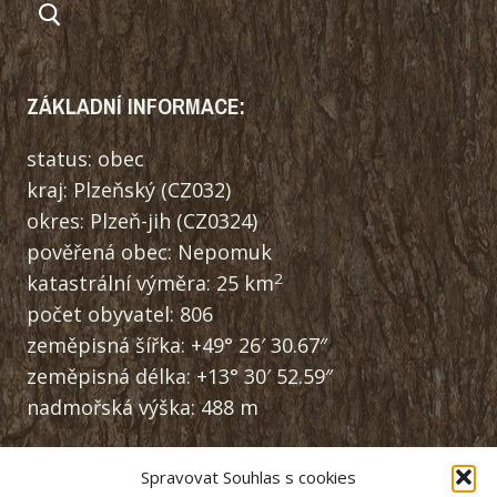
ZÁKLADNÍ INFORMACE:
status: obec
kraj: Plzeňský (CZ032)
okres: Plzeň-jih (CZ0324)
pověřená obec: Nepomuk
2
katastrální výměra: 25 km
počet obyvatel: 806
zeměpisná šířka: +49° 26′ 30.67″
zeměpisná délka: +13° 30′ 52.59″
nadmořská výška: 488 m
Spravovat Souhlas s cookies
NAVIGACE: