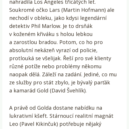
nahradila Los Angeles třicátých let.
Soukromé očko Lars (Martin Hofmann) ale
nechodí v obleku, jako kdysi legendární
detektiv Phil Marlow. Je to drsňák
v koženém křiváku s holou lebkou
a zarostlou bradou. Potom, co ho pro
absolutní nekázeň vyrazí od policie,
protlouká se všelijak. Řeší pro své klienty
různé potíže nebo problémy někomu
naopak dělá. Záleží na zadání. Jediné, co mu
ze služby pro stát zbylo, je bývalý parťák
a kamarád Gold (David Švehlík).
A právě od Golda dostane nabídku na
lukrativní kšeft. Stárnoucí realitní magnát
Leo (Pavel Kikinčuk) potřebuje nějaký