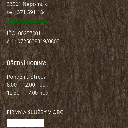
33501 Nepomuk
tel.: 371 591 184
info@neurazy.cz
IČO: 00257001
č.ú.: 0725638319/0800
ÚŘEDNÍ HODINY:
Pondělí a středa:
8:00 – 12:00 hod
12:30 – 17:00 hod
FIRMY A SLUŽBY V OBCI: